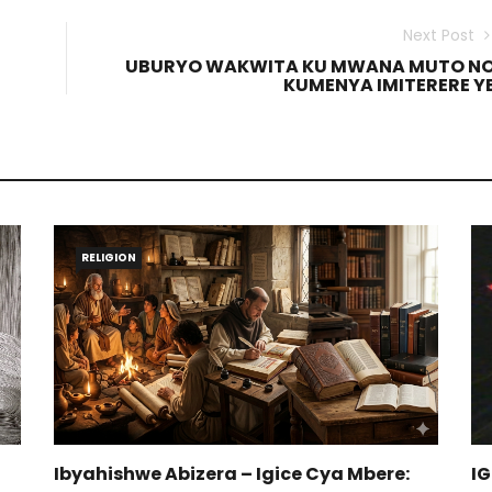
Next Post
UBURYO WAKWITA KU MWANA MUTO N
KUMENYA IMITERERE Y
RELIGION
Ibyahishwe Abizera – Igice Cya Mbere:
I