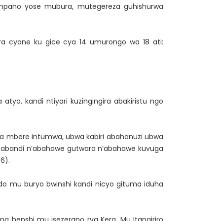
mpano yose mubura, mutegereza guhishurwa
ra cyane ku gice cya 14 umurongo wa 18 ati:
tyo, kandi ntiyari kuzingingira abakiristu ngo
wa mbere intumwa, ubwa kabiri abahanuzi ubwa
a abandi n’abahawe gutwara n’abahawe kuvuga
6).
do mu buryo bwinshi kandi nicyo gituma iduha
a henshi mu isezerano rya Kera. Mu Itangiriro