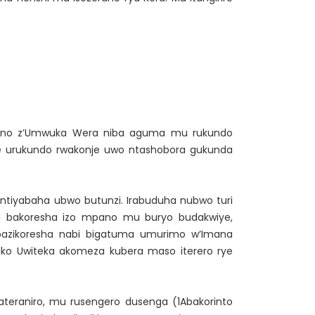
mpano z’Umwuka Wera niba aguma mu rukundo
e urukundo rwakonje uwo ntashobora gukunda
 ntiyabaha ubwo butunzi. Irabuduha nubwo turi
di bakoresha izo mpano mu buryo budakwiye,
bazikoresha nabi bigatuma umurimo w’Imana
uko Uwiteka akomeza kubera maso iterero rye
teraniro, mu rusengero dusenga (1Abakorinto