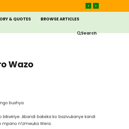
ORY & QUOTES
BROWSE ARTICLES
Search
ro Wazo
ingo bushya.
kwiriye. Abandi bakeka ko bazivukanye kandi
izo mpano n’Umwuka Wera.