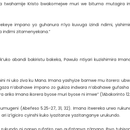
twahamije Kristo bwakomejwe muri we bituma mutagira i
keye impano yo guhanura n’iyo kuvuga izindi ndimi, yishimi
 indimi zitamenyekana.”
ko abandi bakiristu bakeka, Pawulo ntiyari kuzishimira Imana a
i ni uko ziva ku Mana. Imana yashyize bamwe mu itorero: ub
tangaza n’abahawe impano zo gukiza indwara n’abahawe gufash
ra ariko Imana ikorera byose muri byose ni imwe” (1Abakorinto 12.
ugeni (Abefeso 5.25-27, 31, 32). Imana itwereka urwo rukun
 iz’igiciro cyinshi kuko iyazitanze yazitanganye urukundo.
rukundo ni narwo rufatiro rwo gufatanya n’Imana. Ibyo tubisom