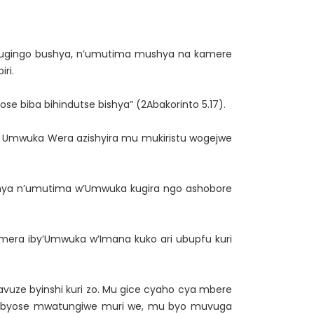
 ubugingo bushya, n’umutima mushya na kamere
ri.
ose biba bihindutse bishya” (2Abakorinto 5.17).
Umwuka Wera azishyira mu mukiristu wogejwe
hya n’umutima w’Umwuka kugira ngo ashobore
emera iby’Umwuka w’Imana kuko ari ubupfu kuri
avuze byinshi kuri zo. Mu gice cyaho cya mbere
uri byose mwatungiwe muri we, mu byo muvuga