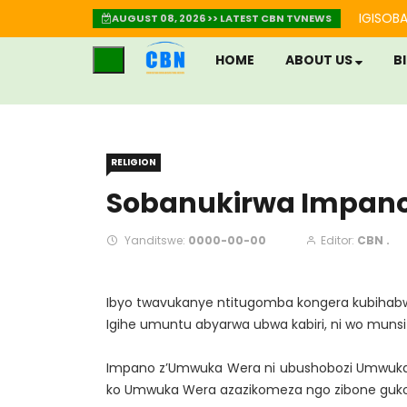
IGISOBA
AUGUST 08, 2026 >> LATEST CBN TVNEWS
HOME
ABOUT US
B
RELIGION
Sobanukirwa Impan
Yanditswe:
0000-00-00
Editor:
CBN .
Ibyo twavukanye ntitugomba kongera kubihab
Igihe umuntu abyarwa ubwa kabiri, ni wo munsi
Impano z’Umwuka Wera ni ubushobozi Umwuka 
ko Umwuka Wera azazikomeza ngo zibone gukora