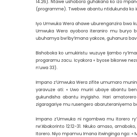
14.26). Ntawe ushobora guhakana ko izo mpano 
(programme). Twebwe abantu ntidukunda ko in
Iyo Umwuka Wera ahawe uburenganzira bwo kuyob
Umwuka Wera ayobora iteraniro mu buryo 
ubuhamya bw’iby’Imana yakoze, guhanura bavuga
Bishoboka ko umukiristu wuzuye Ijambo ry’Im
progaramu zacu. Icyakora « byose bikorwe neza
n’uwa 33).
Impano z’Umwuka Wera zifite umumaro munini k
yaravuze ati: « Uwo muriri ubaye abantu be
gukundisha abantu inyigisho. Hari amatorer
zigaragariye mu rusengero abaruteraniyemo ba
Impano z’Umwuka ni ngombwa mu Itorero ry’Im
rw’Abakorinto 12:12-31. Nkuko amaso, amaboko
Itorero. Niyo mpamvu Imana itwinginga ngo: « 