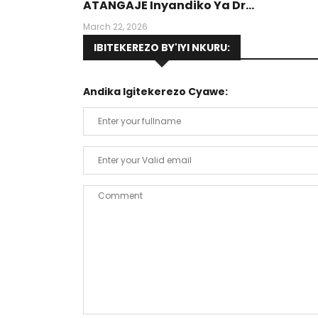
ATANGAJE Inyandiko Ya Dr
Munyansanga Olivier, Umwalimu Muri
March 22, 2026
PUR (Protestant University Of Rwanda
IBITEKEREZO BY'IYI NKURU:
Andika Igitekerezo Cyawe: