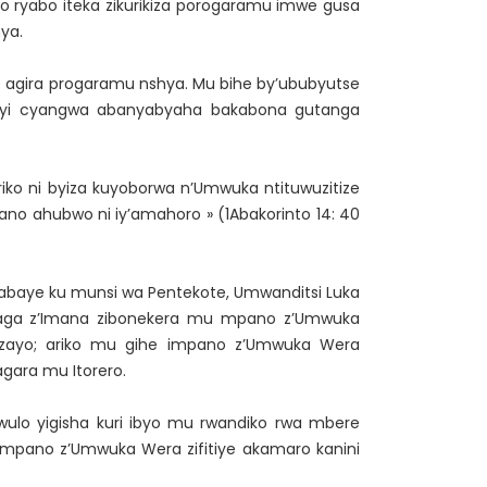
ro ryabo iteka zikurikiza porogaramu imwe gusa
ya.
he agira progaramu nshya. Mu bihe by’ububyutse
ayi cyangwa abanyabyaha bakabona gutanga
ko ni byiza kuyoborwa n’Umwuka ntituwuzitize
ano ahubwo ni iy’amahoro » (1Abakorinto 14: 40
yabaye ku munsi wa Pentekote, Umwanditsi Luka
baraga z’Imana zibonekera mu mpano z’Umwuka
ho zayo; ariko mu gihe impano z’Umwuka Wera
gara mu Itorero.
wulo yigisha kuri ibyo mu rwandiko rwa mbere
’impano z’Umwuka Wera zifitiye akamaro kanini