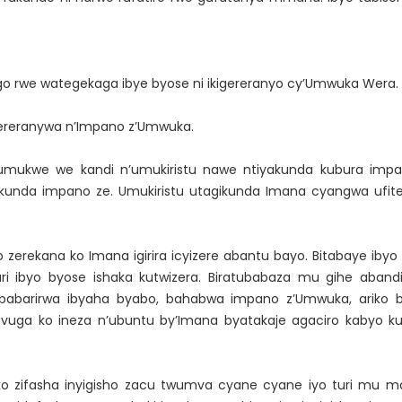
 rwe wategekaga ibye byose ni ikigereranyo cy’Umwuka Wera.
agereranywa n’Impano z’Umwuka.
’umukwe we kandi n’umukiristu nawe ntiyakunda kubura i
kunda impano ze. Umukiristu utagikunda Imana cyangwa ufit
erekana ko Imana igirira icyizere abantu bayo. Bitabaye ibyo
i ibyo byose ishaka kutwizera. Biratubabaza mu gihe aban
ubabarirwa ibyaha byabo, bahabwa impano z’Umwuka, ariko 
vuga ko ineza n’ubuntu by’Imana byatakaje agaciro kabyo k
 zifasha inyigisho zacu twumva cyane cyane iyo turi mu ma