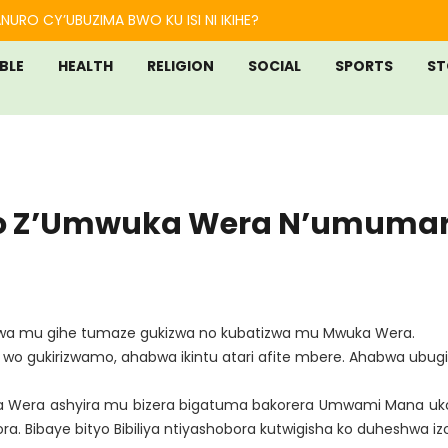
NURO CY’UBUZIMA BWO KU ISI NI IKIHE?
IBLE
HEALTH
RELIGION
SOCIAL
SPORTS
ST
o Z’Umwuka Wera N’umuma
wa mu gihe tumaze gukizwa no kubatizwa mu Mwuka Wera.
 wo gukirizwamo, ahabwa ikintu atari afite mbere. Ahabwa ubug
Wera ashyira mu bizera bigatuma bakorera Umwami Mana uko bi
. Bibaye bityo Bibiliya ntiyashobora kutwigisha ko duheshwa 