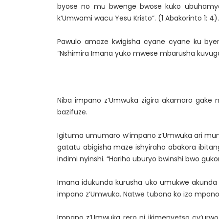
byose no mu bwenge bwose kuko ubuhamya 
k’Umwami wacu Yesu Kristo”. (1 Abakorinto 1: 4).
Pawulo amaze kwigisha cyane cyane ku byere
“Nshimira Imana yuko mwese mbarusha kuvuga
Niba impano z’Umwuka zigira akamaro gake nk’u
bazifuze.
Igituma umumaro w’impano z’Umwuka ari munin
gatatu abigisha maze ishyiraho abakora ibi
indimi nyinshi. “Hariho uburyo bwinshi bwo guko
Imana idukunda kurusha uko umukwe akunda um
impano z’Umwuka. Natwe tubona ko izo mpano ari
Impano z’Umwuka rero ni ikimenyetso cy’urwo 