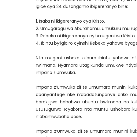
igice cya 24 dusangamo ibigereranyo bine:
1. Isaka ni ikigereranyo cya Kristo.
2. Umugaragu wa Aburahamu, umukuru mu rugo
3. Rebeka ni ikigereranyo cy’umugeni wa Kristo
4. Ibintu by’igiciro cyinshi Rebeka yahawe by
Nta mugeni ushaka kubura ibintu yahawe n
rw’Imana. Nyamara utagikunda umukwe ntiya
impano z’Umwuka.
Impano z’Umwuka zifite umumaro munini kuko z
abanyantege nke n’abadatunganye ariko mur
barakijijwe bahabwa ubuntu bw’Imana no k
usuzugurwa. Icyakora nta muntu ushobora ku
n’abamwubaha bose.
Impano z’Umwuka zifite umumaro munini kuko