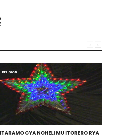
O
E
RELIGION
RELIGION
GITARAMO CYA NOHELI MU ITORERO RYA
THEOLOGI