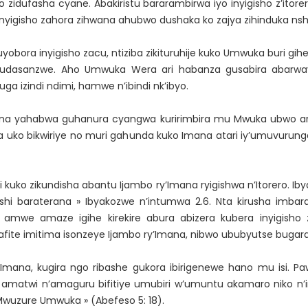
zidufasha cyane. Abakiristu bararambirwa iyo inyigisho z’itore
yigisho zahora zihwana ahubwo dushaka ko zajya zihinduka nsh
ora inyigisho zacu, ntiziba zikituruhije kuko Umwuka buri gi
budasanzwe. Aho Umwuka Wera ari habanza gusabira abarw
 izindi ndimi, hamwe n’ibindi nk’ibyo.
ana yahabwa guhanura cyangwa kuririmbira mu Mwuka ubwo ari
 uko bikwiriye no muri gahunda kuko Imana atari iy’umuvurung
uko zikundisha abantu Ijambo ry’Imana ryigishwa n’Itorero. Ib
nshi baraterana » Ibyakozwe n’intumwa 2.6. Nta kirusha im
o amwe amaze igihe kirekire abura abizera kubera inyigis
fite imitima isonzeye Ijambo ry’Imana, nibwo ububyutse bugara
ana, kugira ngo ribashe gukora ibirigenewe hano mu isi. Pa
, amatwi n’amaguru bifitiye umubiri w’umuntu akamaro niko n
Mwuzure Umwuka » (Abefeso 5: 18).