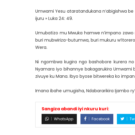
Umwami Yesu ataratandukana n’abigishwa be 
ijuru » Luka 24: 49.
Umubatizo mu Mwuka hamwe n’impano zawo nib
buri mubwiriza-butumwa, buri mukuru w’Itore
Wera.
Ni ngombwa kugira ngo bashobore kurera no
Nyamara iyo bihannye bakagarukira Umwami bo
zivuye ku Mana. Ibyo byose bitwereka ko impa
Imana ibahe umugisha, Ndabararikira Ijambo r
Sangiza abandi iyi nkuru kuri:
WhatsApp
Facebook
Twi