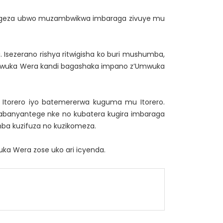
 kugeza ubwo muzambwikwa imbaraga zivuye mu
ezerano rishya ritwigisha ko buri mushumba,
u Mwuka Wera kandi bagashaka impano z’Umwuka
Itorero iyo batemererwa kuguma mu Itorero.
’abanyantege nke no kubatera kugira imbaraga
ba kuzifuza no kuzikomeza.
ka Wera zose uko ari icyenda.