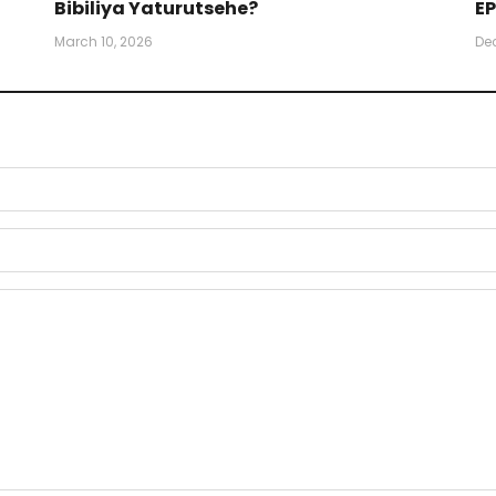
Bibiliya Yaturutsehe?
EP
March 10, 2026
De
)