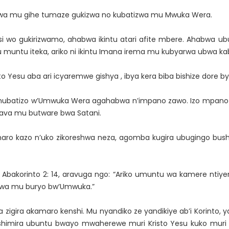
wa mu gihe tumaze gukizwa no kubatizwa mu Mwuka Wera.
si wo gukirizwamo, ahabwa ikintu atari afite mbere. Ahabwa
 muntu iteka, ariko ni ikintu Imana irema mu kubyarwa ubwa kabi
to Yesu aba ari icyaremwe gishya , ibya kera biba bishize dore by
ubatizo w’Umwuka Wera agahabwa n’impano zawo. Izo mpano 
ava mu butware bwa Satani.
ro kazo n’uko zikoreshwa neza, agomba kugira ubugingo bus
 Abakorinto 2: 14, aravuga ngo: “Ariko umuntu wa kamere ntiy
rwa mu buryo bw’Umwuka.”
gira akamaro kenshi. Mu nyandiko ze yandikiye ab’i Korinto, y
, nishimira ubuntu bwayo mwaherewe muri Kristo Yesu kuko m