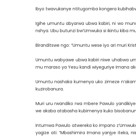
Ibyo twavukanye ntitugomba kongera kubihab
Igihe umuntu abyarwa ubwa kabiri, ni wo mun
nshya. Ubu butunzi bw’Umwuka si ikintu kiba mu
Biranditswe ngo: “Umuntu wese iyo ari muri Kris
Umuntu wabyawe ubwa kabiri niwe uhabwa um
mu maraso ya Yesu kandi wiyeguriye Imana ak
Umuntu nashaka kumenya uko zimeze n’akama
kuzirobanura.
Muri uru rwandiko rwa mbere Pawulo yandikiye
we akaba atabasha kubimenya kuko bisobanu
Intumwa Pawulo atwereka ko impano z’Umwuka zi
yagize ati: “Mbashimira Imana yanjye iteka