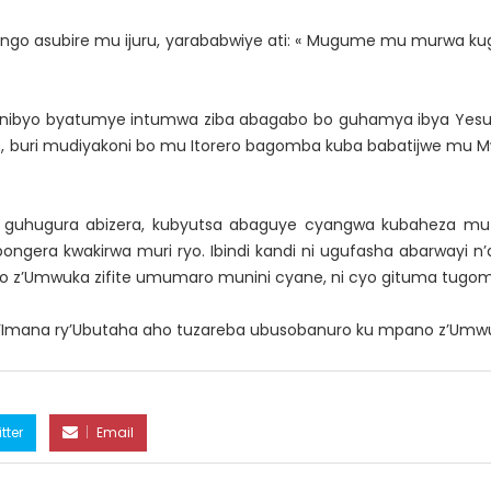
ngo asubire mu ijuru, yarababwiye ati: « Mugume mu murwa
yo byatumye intumwa ziba abagabo bo guhamya ibya Yesu. Is
ro, buri mudiyakoni bo mu Itorero bagomba kuba babatijwe m
 guhugura abizera, kubyutsa abaguye cyangwa kubaheza mu 
ngera kwakirwa muri ryo. Ibindi kandi ni ugufasha abarwayi n
no z’Umwuka zifite umumaro munini cyane, ni cyo gituma tugom
y’Imana ry’Ubutaha aho tuzareba ubusobanuro ku mpano z’Umwu
tter
Email